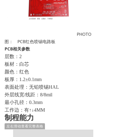
PHOTO
图： PCB红色喷锡电路板
PCB相关参数
层数：2
板材：白芯
颜色：红色
板厚：1.2±0.1mm
表面处理：无铅喷锡HAL
外层线宽/线距：8/8mil
最小孔径：0.3mm
工作边：有↑↓4MM
制程能力
左右滑动查看完整表格
制作能力