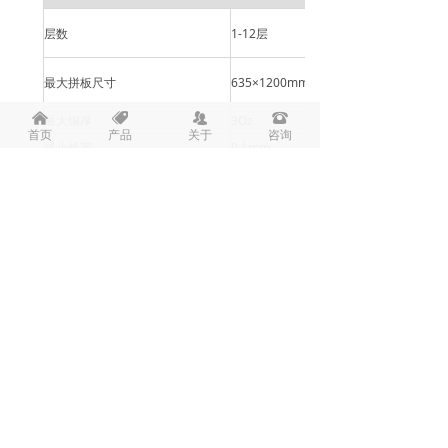
层数
1-12
层
最大拼板尺寸
635
×1200mm
낀
뀄
뀡
뀰
最大铜厚
3Oz
首页
产品
关于
咨询
最小线宽
0.1mm
最小线距
0.1mm
最小孔径
0.3mm
板翘度
≤ 1°
阻抗公差
+/-10%
孔内铜厚
18um
表面处理
无铅喷锡，有铅喷锡，沉金，沉银，镀金
板料
FR-4,
铝基板,FR-1,22F.CEM-1,铜基板,CE
标准交期
样板：1-3天，多层：9天起，双面批量：
广州鸣恩电子有限公司联系方式
联系人：李先生 手机：13640661936